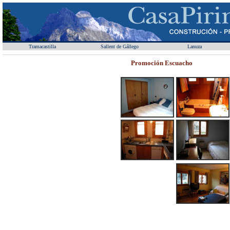
Tramacastilla
Sallent de Gállego
Lanuza
Promoción Escuacho